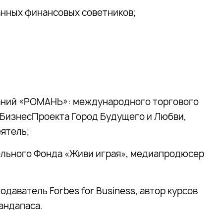
анных финансовых советников;
аний «РОМАНЬ»: международного торгового
оБизнесПроекта Город Будущего и Любви,
ятель;
ельного Фонда «Живи играя», медиапродюсер
одаватель Forbes for Business, автор курсов
Гандапаса.