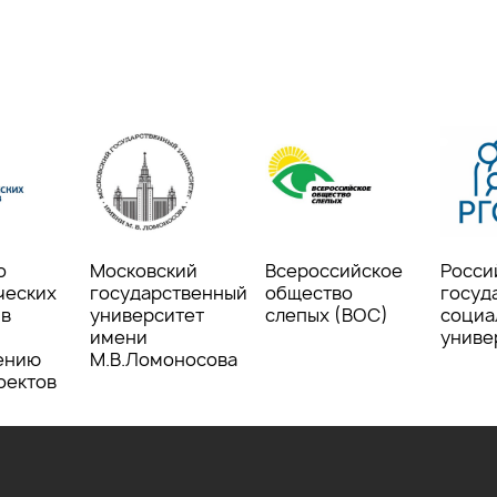
о
Московский
Всероссийское
Росси
ческих
государственный
общество
госуд
ив
университет
слепых (ВОС)
социа
имени
униве
ению
М.В.Ломоносова
оектов