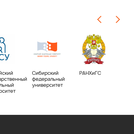
йский
Сибирский
РАНХиГС
Аг
арственный
федеральный
со
льный
университет
ин
рситет