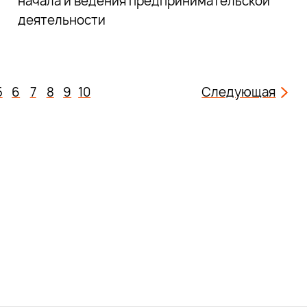
начала и ведения предпринимательской
деятельности
5
6
7
8
9
10
Следующая