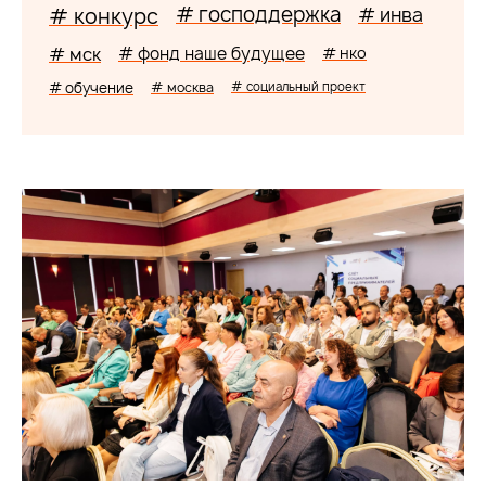
# господдержка
# конкурс
# инва
# мск
# фонд наше будущее
# нко
# обучение
# москва
# социальный проект