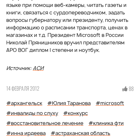
языке при помощи веб-камеры, читать газеты и
книги, связаться с сурдопереводчиком, задать
вопросы губернатору или президенту, получить
информацию о расписании транспорта, ценах в
магазинах и т.д. Президент Microsoft в России
Николай Прянишников вручил представителям
АРО ВОГ диплом I степени и ноутбук.
Источник:
АСИ
14 ФЕВРАЛЯ 2012
88
#архангельск
#Юлия Таранова
#microsoft
#инвалиды по слуху
#конкурс
#восстановительное лечение
#клиника фти
#инна ирдеева
#астраханская область