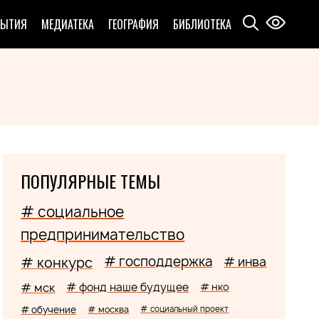
БЫТИЯ
МЕДИАТЕКА
ГЕОГРАФИЯ
БИБЛИОТЕКА
ПОПУЛЯРНЫЕ ТЕМЫ
# социальное
предпринимательство
# господдержка
# конкурс
# инва
# мск
# фонд наше будущее
# нко
# обучение
# москва
# социальный проект