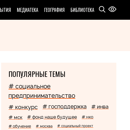
БЫТИЯ
МЕДИАТЕКА
ГЕОГРАФИЯ
БИБЛИОТЕКА
ПОПУЛЯРНЫЕ ТЕМЫ
# социальное
предпринимательство
# господдержка
# конкурс
# инва
# мск
# фонд наше будущее
# нко
# обучение
# москва
# социальный проект