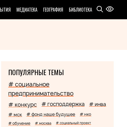
БЫТИЯ
МЕДИАТЕКА
ГЕОГРАФИЯ
БИБЛИОТЕКА
ПОПУЛЯРНЫЕ ТЕМЫ
# социальное
предпринимательство
# господдержка
# конкурс
# инва
# мск
# фонд наше будущее
# нко
# обучение
# москва
# социальный проект