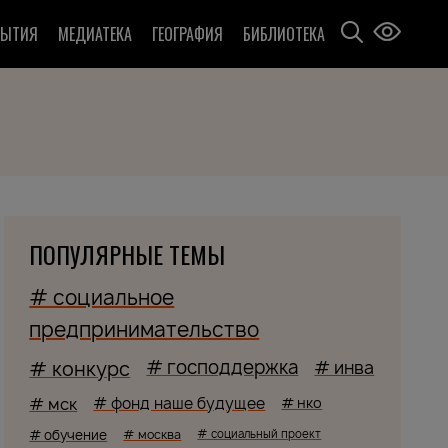
БЫТИЯ
МЕДИАТЕКА
ГЕОГРАФИЯ
БИБЛИОТЕКА
ПОПУЛЯРНЫЕ ТЕМЫ
# социальное
предпринимательство
# господдержка
# конкурс
# инва
# мск
# фонд наше будущее
# нко
# обучение
# москва
# социальный проект