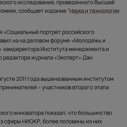
еского исследования, проведенного Высшей
омики, сообщает издание "
Наука и технологии
я «Социальный портрет российского
авил на на деловом форуме «Молодёжь и
» замдиректора Института менеджмента и
о редактора журнала «Эксперт» Дан
густе 2011 года вышеназванным институтом
принимателей – участников второго этапа
кого инноватора показал, что большинство
з сферы НИОКР, более половины из них