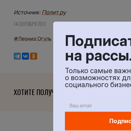
Источник:
Полит.ру
14 СЕНТЯБРЯ 2011
Подписа
#Леонид Огуль
#исследования
#предприним
на рассы
Только самые важн
о возможностях дл
социального бизне
ХОТИТЕ ПОЛУЧАТЬ СВЕЖИЕ МАТЕРИАЛЫ?
Подпи