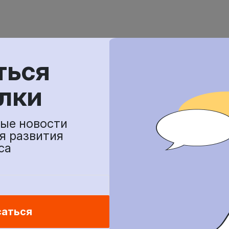
34
ться
ательство
лки
ые новости
я развития
са
ПОДПИСАТЬСЯ
саться