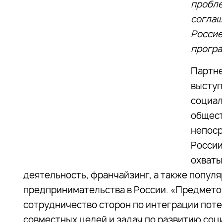
пробле
соглаш
Россие
програ
Партне
высту
социал
общест
непоср
России
охваты
деятельность, франчайзинг, а также попул
предпринимательства в России. «Предмето
сотрудничество сторон по интеграции пот
совместных целей и задач по развитию со