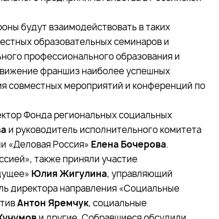
роны будут взаимодействовать в таких
вместных образовательных семинаров и
ного профессионального образования и
движение франшиз наиболее успешных
я совместных мероприятий и конференций по
ектор Фонда региональных социальных
ва
и руководитель исполнительного комитета
и «Деловая Россия»
Елена Бочерова
.
ссией», также приняли участие
дущее»
Юлия Жигулина
, управляющий
ель директора направления «Социальные
атив
Антон Яремчук
, социальные
Кучумов
и другие. Собравшиеся обсудили