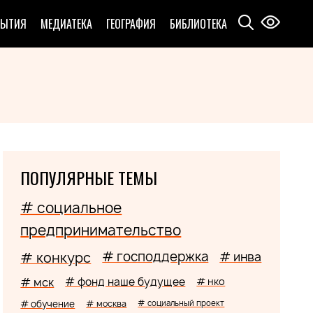
БЫТИЯ
МЕДИАТЕКА
ГЕОГРАФИЯ
БИБЛИОТЕКА
ПОПУЛЯРНЫЕ ТЕМЫ
# социальное
предпринимательство
# господдержка
# конкурс
# инва
# мск
# фонд наше будущее
# нко
# обучение
# москва
# социальный проект