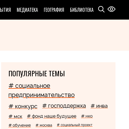
БЫТИЯ
МЕДИАТЕКА
ГЕОГРАФИЯ
БИБЛИОТЕКА
ПОПУЛЯРНЫЕ ТЕМЫ
# социальное
предпринимательство
# господдержка
# конкурс
# инва
# мск
# фонд наше будущее
# нко
# обучение
# москва
# социальный проект