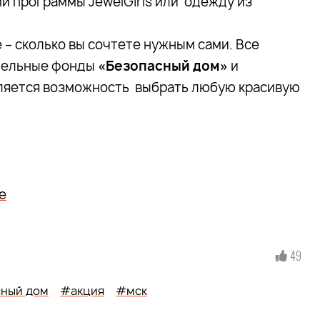
и программы JewelGirls или одежду из
е – сколько вы сочтете нужным сами. Все
ительные фонды
«Безопасный дом»
и
авляется возможность выбрать любую красивую
е
49
ный дом
#акция
#мск