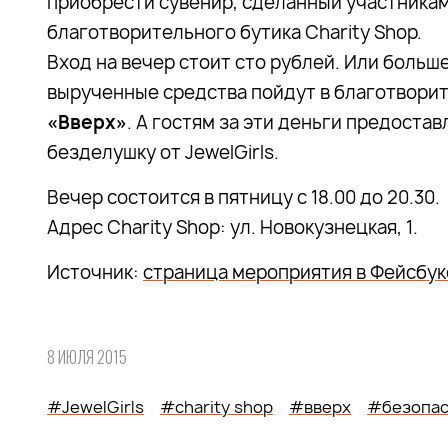
приобрести сувенир, сделанный участникам
благотворительного бутика Charity Shop.
Вход на вечер стоит сто рублей. Или больш
вырученные средства пойдут в благотвор
«Вверх»
. А гостям за эти деньги предост
безделушку от JewelGirls.
Вечер состоится в пятницу с 18.00 до 20.30.
Адрес Charity Shop: ул. Новокузнецкая, 1.
Источник:
страница мероприятия в Фейсбук
8 ИЮЛЯ 2015
#JewelGirls
#charity shop
#вверх
#безопас