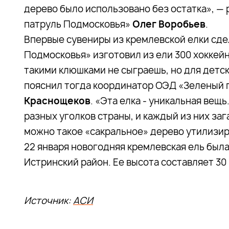
дерево было использовано без остатка», —
патруль Подмосковья»
Олег Воробьев
.
Впервые сувениры из кремлевской елки сдел
Подмосковья» изготовил из ели 300 хоккей
такими клюшками не сыграешь, но для детск
пояснил тогда координатор ОЭД «Зеленый
Краснощеков
. «Эта елка - уникальная вещ
разных уголков страны, и каждый из них за
можно такое «сакральное» дерево утилизир
22 января новогодняя кремлевская ель была
Истринский район. Ее высота составляет 30
Источник:
АСИ