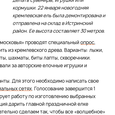
делать сувениры, игрушки или
кормушки. 22 января новогодняя
кремлевская ель была демонтирована и
отправлена на склад в Истринский
район. Ее высота составляет 30 метров.
дмосковья» проводят специальный
опрос
,
ить из кремлевского древа. Варианты: лыжи,
ы, шахматы, биты лапты, скворечники.
али за авторские елочные игрушки и
анты. Для этого необходимо написать свое
иальных сетях
. Голосование завершится 1
ирует работу по изготовлению выбранных
иция дарить главной праздничной елке
ательно сделаем так, чтобы все «волшебное»