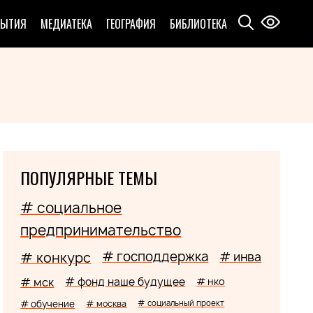
БЫТИЯ
МЕДИАТЕКА
ГЕОГРАФИЯ
БИБЛИОТЕКА
ПОПУЛЯРНЫЕ ТЕМЫ
# социальное
предпринимательство
# господдержка
# конкурс
# инва
# мск
# фонд наше будущее
# нко
# обучение
# москва
# социальный проект