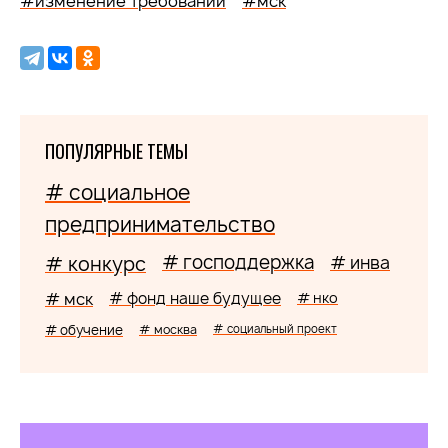
#изменение требований
#мск
ПОПУЛЯРНЫЕ ТЕМЫ
# социальное
предпринимательство
# господдержка
# конкурс
# инва
# мск
# фонд наше будущее
# нко
# обучение
# москва
# социальный проект