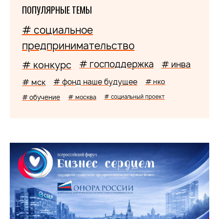
ПОПУЛЯРНЫЕ ТЕМЫ
# социальное
предпринимательство
# господдержка
# конкурс
# инва
# мск
# фонд наше будущее
# нко
# обучение
# москва
# социальный проект