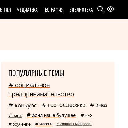
БЫТИЯ
МЕДИАТЕКА
ГЕОГРАФИЯ
БИБЛИОТЕКА
ПОПУЛЯРНЫЕ ТЕМЫ
# социальное
предпринимательство
# господдержка
# конкурс
# инва
# мск
# фонд наше будущее
# нко
# обучение
# москва
# социальный проект