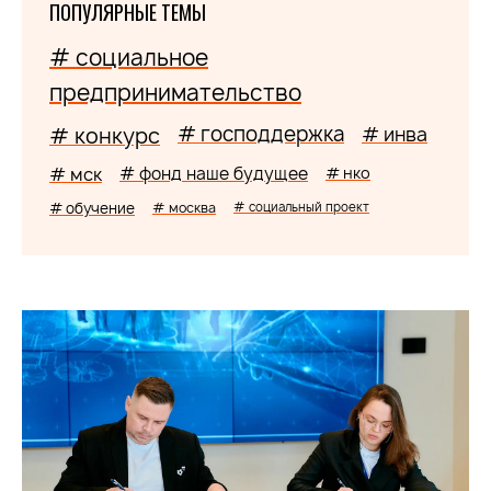
ПОПУЛЯРНЫЕ ТЕМЫ
# социальное
предпринимательство
# господдержка
# конкурс
# инва
# мск
# фонд наше будущее
# нко
# обучение
# москва
# социальный проект