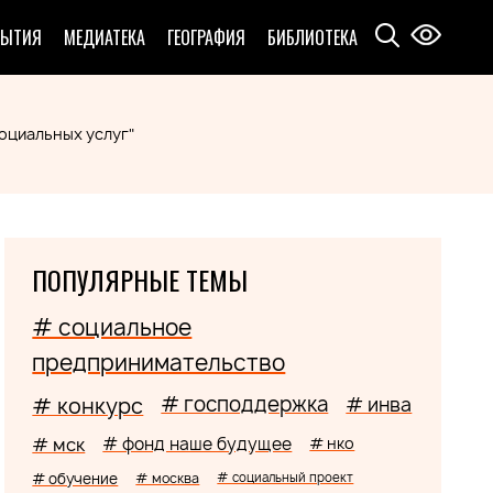
БЫТИЯ
МЕДИАТЕКА
ГЕОГРАФИЯ
БИБЛИОТЕКА
оциальных услуг"
ПОПУЛЯРНЫЕ ТЕМЫ
# социальное
предпринимательство
# господдержка
# конкурс
# инва
# мск
# фонд наше будущее
# нко
# обучение
# москва
# социальный проект