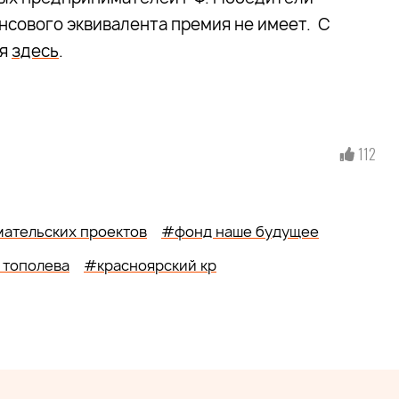
сового эквивалента премия не имеет. С
ся
здесь
.
112
ательских проектов
#фонд наше будущее
 тополева
#красноярский кр