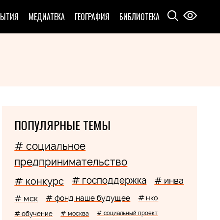
БЫТИЯ
МЕДИАТЕКА
ГЕОГРАФИЯ
БИБЛИОТЕКА
ПОПУЛЯРНЫЕ ТЕМЫ
# социальное
предпринимательство
# господдержка
# конкурс
# инва
# мск
# фонд наше будущее
# нко
# обучение
# москва
# социальный проект