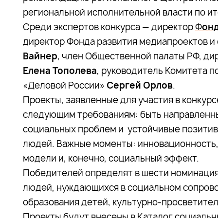
региональной исполнительной власти по ит
Среди экспертов конкурса — директор
Ф
он
директор Фонда развития медиапроектов и
Вайнер
, член Общественной палаты РФ, д
Елена Тополева
, руководитель Комитета п
«Деловой России»
Сергей Орлов
.
Проекты, заявленные для участия в конкурс
следующим требованиям: быть направленн
социальных проблем и устойчивые позитив
людей. Важные моменты: инновационность,
модели и, конечно, социальный эффект.
Победителей определят в шести номинация
людей, нуждающихся в социальном сопров
образования детей, культурно-просветител
Проекты будут внесены в Каталог социаль