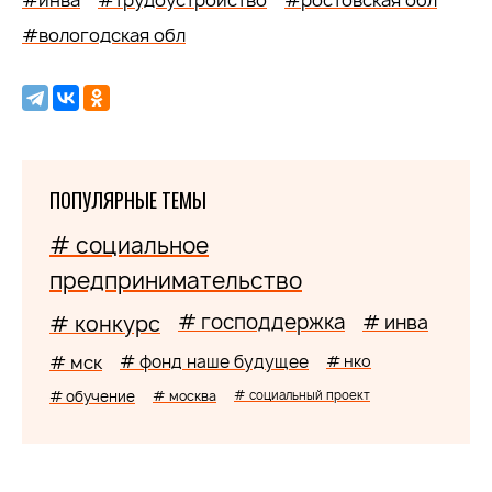
#инва
#трудоустройство
#ростовская обл
#вологодская обл
ПОПУЛЯРНЫЕ ТЕМЫ
# социальное
предпринимательство
# господдержка
# конкурс
# инва
# мск
# фонд наше будущее
# нко
# обучение
# москва
# социальный проект