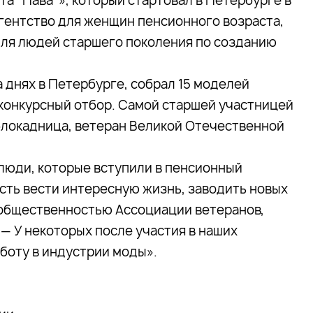
а “Пава”», который стартовал в Петербурге в
агентство для женщин пенсионного возраста,
для людей старшего поколения по созданию
а днях в Петербурге, собрал 15 моделей
конкурсный отбор. Самой старшей участницей
 блокадница, ветеран Великой Отечественной
 люди, которые вступили в пенсионный
ость вести интересную жизнь, заводить новых
с общественностью Ассоциации ветеранов,
— У некоторых после участия в наших
боту в индустрии моды».