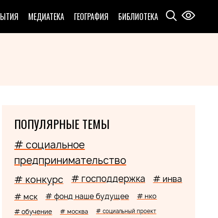
БЫТИЯ
МЕДИАТЕКА
ГЕОГРАФИЯ
БИБЛИОТЕКА
ПОПУЛЯРНЫЕ ТЕМЫ
# социальное
предпринимательство
# господдержка
# конкурс
# инва
# мск
# фонд наше будущее
# нко
# обучение
# москва
# социальный проект