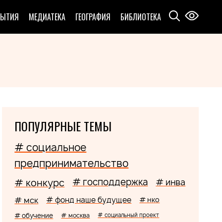
БЫТИЯ
МЕДИАТЕКА
ГЕОГРАФИЯ
БИБЛИОТЕКА
ПОПУЛЯРНЫЕ ТЕМЫ
# социальное
предпринимательство
# господдержка
# конкурс
# инва
# мск
# фонд наше будущее
# нко
# обучение
# москва
# социальный проект