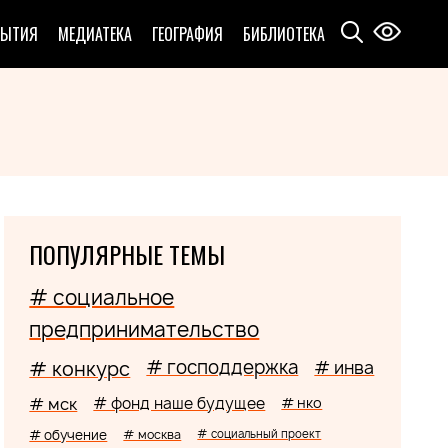
БЫТИЯ
МЕДИАТЕКА
ГЕОГРАФИЯ
БИБЛИОТЕКА
ПОПУЛЯРНЫЕ ТЕМЫ
# социальное
предпринимательство
# господдержка
# конкурс
# инва
# мск
# фонд наше будущее
# нко
# обучение
# москва
# социальный проект