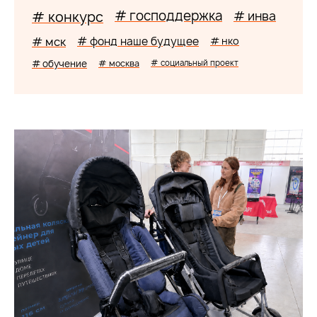
# господдержка
# конкурс
# инва
# мск
# фонд наше будущее
# нко
# обучение
# москва
# социальный проект