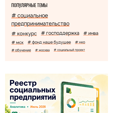
ПОПУЛЯРНЫЕ ТЕМЫ
# социальное
предпринимательство
# господдержка
# конкурс
# инва
# мск
# фонд наше будущее
# нко
# обучение
# москва
# социальный проект