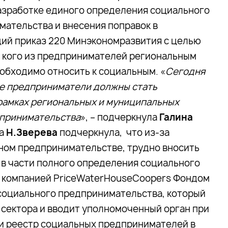
азработке единого определения социального
ательства и внесения поправок в
ий приказ 220 Минэкономразвития с целью
, кого из предпринимателей региональным
обходимо относить к социальным. «
Сегодня
е предприниматели должны стать
рамках региональных и муниципальных
дпринимательства
», – подчеркнула
Галина
на
Н.Зверева
подчеркнула, что из-за
ьном предпринимательстве, трудно вносить
 в части полного определения социального
с компанией PriceWaterHouseCoopers Фондом
социального предпринимательства, который
 сектора и вводит уполномоченный орган при
и реестр социальных предпринимателей в