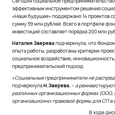
Сегодня социальное предпринимательство 
эффективным инструментом решения социа
«Наше будущее» поддержано 14 проектов 
сумму 39 млн рублей. Всего в портфеле фонд
инвестиций составляет порядка 200 млн ру
Наталия Зверева
подчеркнула, что Фондом
опыта работы, разработаны критерии прое
социальное воздействие, инновационность,
предпринимательский подход.
«
Социальные предприниматели не распред
подчеркнула
Н.Зверева
, –
а реинвестируют 
различных организационных формах (ООО, НК
организационно-правовой формы для СП в 
В ходе дис