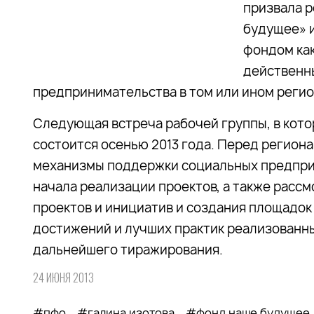
призвала р
будущее» 
фондом как
действенн
предпринимательства в том или ином регио
Следующая встреча рабочей группы, в кото
состоится осенью 2013 года. Перед регион
механизмы поддержки социальных предприн
начала реализации проектов, а также расс
проектов и инициатив и создания площадок
достижений и лучших практик реализованны
дальнейшего тиражирования.
24 ИЮНЯ 2013
#пфо
#галина изотова
#фонд наше будущее