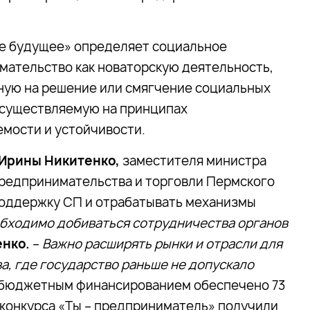
е будущее» определяет социальное
мательство как новаторскую деятельность,
ную на решение или смягчение социальных
осуществляемую на принципах
мости и устойчивости.
Ирины Никитенко,
заместителя министра
предпринимательства и торговли Пермского
поддержку СП и отрабатывать механизмы
бходимо добиваться сотрудничества органов
енко.
–
Важно расширять рынки и отрасли для
, где государство раньше не допускало
од бюджетным финансированием обеспечено 73
х конкурса «Ты – предприниматель» получили