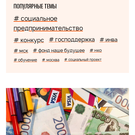
ПОПУЛЯРНЫЕ ТЕМЫ
# социальное
предпринимательство
# господдержка
# конкурс
# инва
# мск
# фонд наше будущее
# нко
# обучение
# москва
# социальный проект