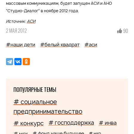
массовым коммуникациям, будет запущен АСИ и АНО
"Студио-Диалог" в ноябре 2012 года.
Источник:
АСИ
2 МАЯ 2012
90
#наши дети
#белый квадрат
#аси
ПОПУЛЯРНЫЕ ТЕМЫ
# социальное
предпринимательство
# господдержка
# конкурс
# инва
# мск
# фонд наше будущее
# нко