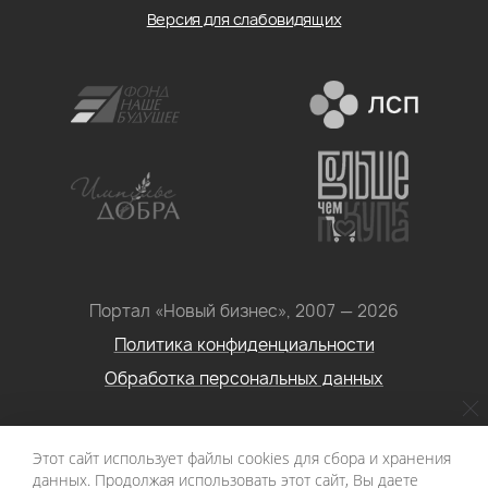
Версия для слабовидящих
Портал «Новый бизнес», 2007 — 2026
Политика конфиденциальности
Обработка персональных данных
Условия использования информации с сайта: Материалы
Этот сайт использует файлы cookies для сбора и хранения
портала «Новый бизнес. Социальное
данных. Продолжая использовать этот сайт, Вы даете