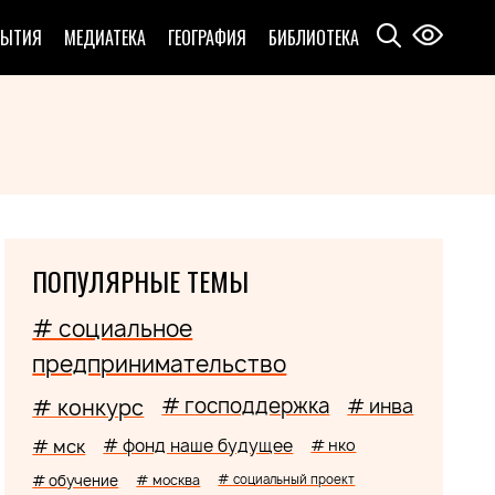
БЫТИЯ
МЕДИАТЕКА
ГЕОГРАФИЯ
БИБЛИОТЕКА
ПОПУЛЯРНЫЕ ТЕМЫ
# социальное
предпринимательство
# господдержка
# конкурс
# инва
# мск
# фонд наше будущее
# нко
# обучение
# москва
# социальный проект