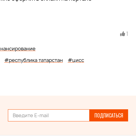
1
нансирование
#республика татарстан
#цисс
ПОДПИСАТЬСЯ