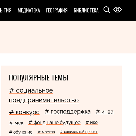
БЫТИЯ
МЕДИАТЕКА
ГЕОГРАФИЯ
БИБЛИОТЕКА
ПОПУЛЯРНЫЕ ТЕМЫ
# социальное
предпринимательство
# господдержка
# конкурс
# инва
# мск
# фонд наше будущее
# нко
# обучение
# москва
# социальный проект