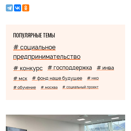
ПОПУЛЯРНЫЕ ТЕМЫ
# социальное
предпринимательство
# господдержка
# конкурс
# инва
# мск
# фонд наше будущее
# нко
# обучение
# москва
# социальный проект