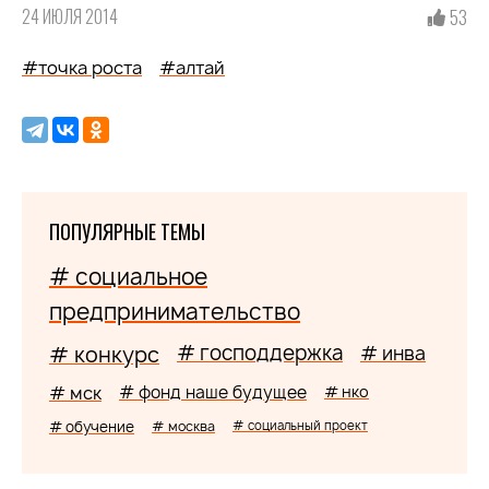
24 ИЮЛЯ 2014
53
#точка роста
#алтай
ПОПУЛЯРНЫЕ ТЕМЫ
# социальное
предпринимательство
# господдержка
# конкурс
# инва
# мск
# фонд наше будущее
# нко
# обучение
# москва
# социальный проект