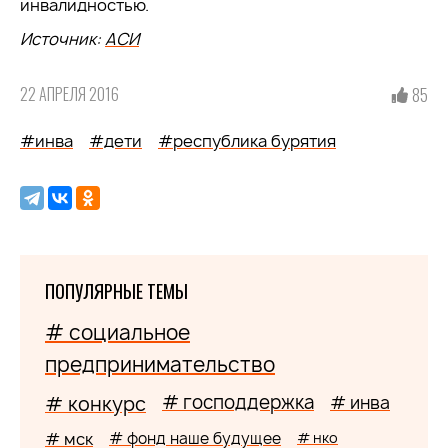
инвалидностью.
Источник:
АСИ
22 АПРЕЛЯ 2016
85
#инва
#дети
#республика бурятия
ПОПУЛЯРНЫЕ ТЕМЫ
# социальное
предпринимательство
# господдержка
# конкурс
# инва
# мск
# фонд наше будущее
# нко