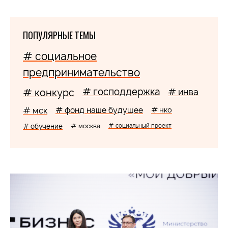
ПОПУЛЯРНЫЕ ТЕМЫ
# социальное
предпринимательство
# господдержка
# конкурс
# инва
# мск
# фонд наше будущее
# нко
# обучение
# москва
# социальный проект