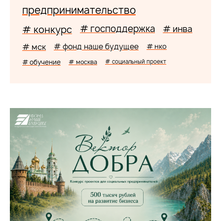
предпринимательство
# господдержка
# конкурс
# инва
# мск
# фонд наше будущее
# нко
# обучение
# москва
# социальный проект