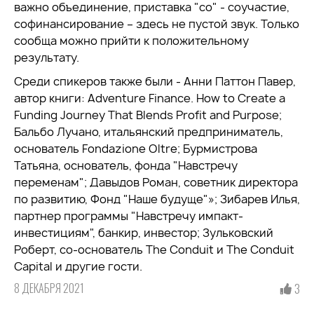
важно объединение, приставка "со" - соучастие,
софинансирование – здесь не пустой звук. Только
сообща можно прийти к положительному
результату.
Среди спикеров также были - Анни Паттон Павер,
автор книги: Adventure Finance. How to Create a
Funding Journey That Blends Profit and Purpose;
Бальбо Лучано, итальянский предприниматель,
основатель Fondazione Oltre; Бурмистрова
Татьяна, основатель, фонда "Навстречу
переменам"; Давыдов Роман, советник директора
по развитию, Фонд "Наше будуще"»; Зибарев Илья,
партнер программы "Навстречу импакт-
инвестициям", банкир, инвестор; Зульковский
Роберт, со-основатель The Conduit и The Conduit
Capital и другие гости.
8 ДЕКАБРЯ 2021
3