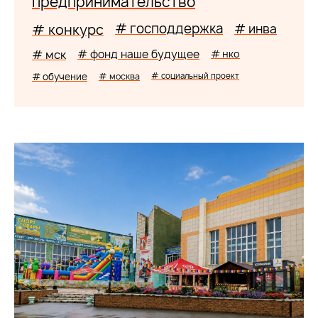
предпринимательство
# господдержка
# конкурс
# инва
# мск
# фонд наше будущее
# нко
# обучение
# москва
# социальный проект