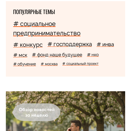
ПОПУЛЯРНЫЕ ТЕМЫ
# социальное
предпринимательство
# господдержка
# конкурс
# инва
# мск
# фонд наше будущее
# нко
# обучение
# москва
# социальный проект