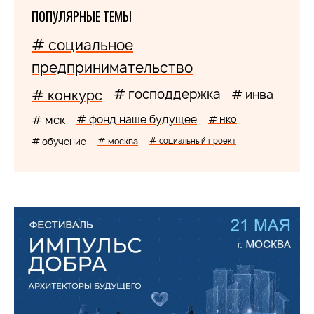
ПОПУЛЯРНЫЕ ТЕМЫ
# социальное
предпринимательство
# господдержка
# конкурс
# инва
# мск
# фонд наше будущее
# нко
# обучение
# москва
# социальный проект