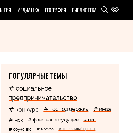
БЫТИЯ
МЕДИАТЕКА
ГЕОГРАФИЯ
БИБЛИОТЕКА
ПОПУЛЯРНЫЕ ТЕМЫ
# социальное
предпринимательство
# господдержка
# конкурс
# инва
# мск
# фонд наше будущее
# нко
# обучение
# москва
# социальный проект