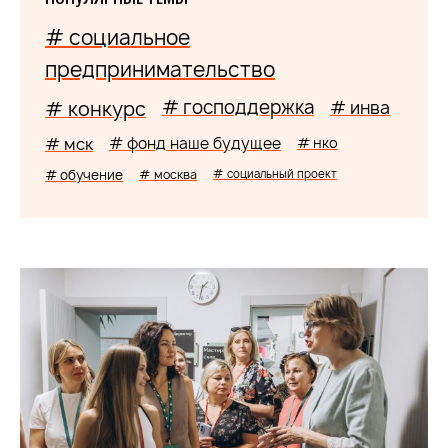
# социальное
предпринимательство
# господдержка
# конкурс
# инва
# мск
# фонд наше будущее
# нко
# обучение
# москва
# социальный проект