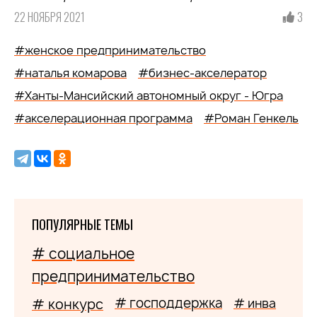
22 НОЯБРЯ 2021
3
#женское предпринимательство
#наталья комарова
#бизнес-акселератор
#Ханты-Мансийский автономный округ - Югра
#акселерационная программа
#Роман Генкель
ПОПУЛЯРНЫЕ ТЕМЫ
# социальное
предпринимательство
# господдержка
# конкурс
# инва