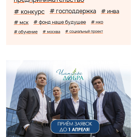
# господдержка
# конкурс
# инва
# мск
# фонд наше будущее
# нко
# обучение
# москва
# социальный проект