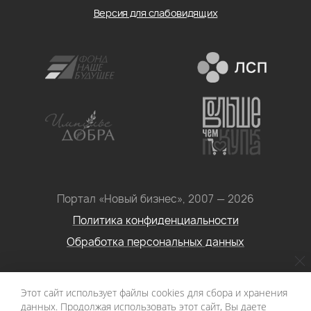
Версия для слабовидящих
Портал «Новый бизнес», 2007 — 2026
Политика конфиденциальности
Обработка персональных данных
Условия использования информации с сайта: Материалы
Этот сайт использует файлы cookies для сбора и хранения
портала «Новый бизнес. Социальное
данных. Продолжая использовать этот сайт, Вы даете