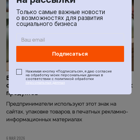
Только самые важные новости
о возможностях для развития
социального бизнеса
Подписаться
Нажимая кнопку «Подписаться», я даю согласие
на обработку моих персональных данных в
Более 430 человек скачали знак
соответствии с политикой обработки
персональных данных
социального предпринимателя для своих
продуктов
Предприниматели используют этот знак на
сайтах, упаковке товаров, в печатных рекламно-
информационных материалах
6 МАЯ 2026