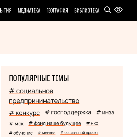
БЫТИЯ
МЕДИАТЕКА
ГЕОГРАФИЯ
БИБЛИОТЕКА
ПОПУЛЯРНЫЕ ТЕМЫ
# социальное
предпринимательство
# господдержка
# конкурс
# инва
# мск
# фонд наше будущее
# нко
# обучение
# москва
# социальный проект