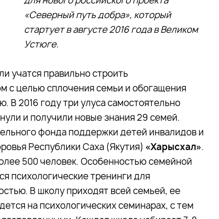
для нового российского проекта
«Северный путь добра», который
стартует в августе 2016 года в Великом
Устюге.
и учатся правильно строить
ом с целью сплочения семьи и обогащения
. В 2016 году три улуса самостоятельно
нули и получили новые знания 29 семей.
тельного фонда поддержки детей инвалидов и
ровья Республики Саха (Якутия)
«Харысхал»
.
более 500 человек. Особенностью семейной
ся психологические тренинги для
стью. В школу приходят всей семьей, ее
ется на психологических семинарах, с тем