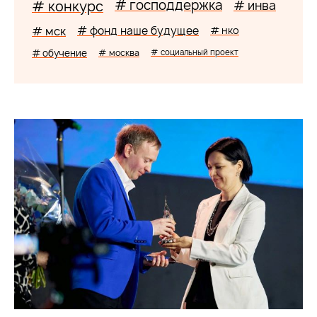
# господдержка
# конкурс
# инва
# мск
# фонд наше будущее
# нко
# обучение
# москва
# социальный проект