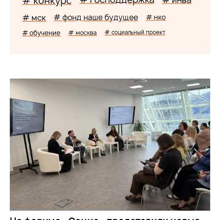
# конкурс
# мск
# фонд наше будущее
# нко
# обучение
# москва
# социальный проект