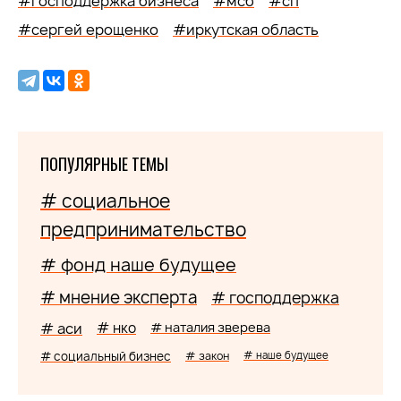
#господдержка бизнеса
#мсб
#сп
#сергей ерощенко
#иркутская область
ПОПУЛЯРНЫЕ ТЕМЫ
# социальное
предпринимательство
# фонд наше будущее
# мнение эксперта
# господдержка
# аси
# нко
# наталия зверева
# социальный бизнес
# закон
# наше будущее