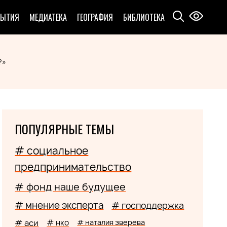
БЫТИЯ
МЕДИАТЕКА
ГЕОГРАФИЯ
БИБЛИОТЕКА
?»
ПОПУЛЯРНЫЕ ТЕМЫ
# социальное
предпринимательство
# фонд наше будущее
# мнение эксперта
# господдержка
# аси
# нко
# наталия зверева