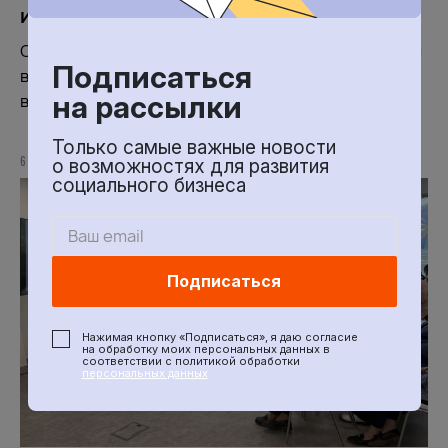
и Премию «Импульс добра»
Официальное письмо за подписью председателя
Подписаться
верхней палаты Валентины Матвиенко поступило
на рассылки
в адрес организатора – Фонда «Наше будущее».
Только самые важные новости
6 МАЯ 2026
о возможностях для развития
социального бизнеса
Подписаться
Нажимая кнопку «Подписаться», я даю согласие
на обработку моих персональных данных в
соответствии с политикой обработки
персональных данных