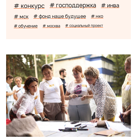
# господдержка
# конкурс
# инва
# мск
# фонд наше будущее
# нко
# обучение
# москва
# социальный проект